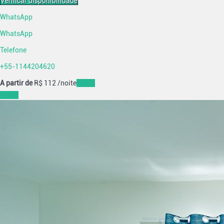
Verificar disponibilidade
WhatsApp
WhatsApp
Telefone
+55-1144204620
A partir de
R$ 112
/noite
Datas
Datas