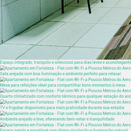
Espaço integrado, tranquilo e silencioso para dias leves e aconchegant
Sala arejada com boa iluminação e ambiente perfeito para relaxar
Mesa para refeições ideal para compartilhar bons momentos à mesa
Quarto climatizado com conforto térmico para qualquer estação do an
TV e frigobar disponíveis para mais praticidade durante sua estadia
Ambiente arejado e leve, oferecendo bem-estar e tranquilidade
Espaço amplo e agradável com ótima circulação e iluminação natural