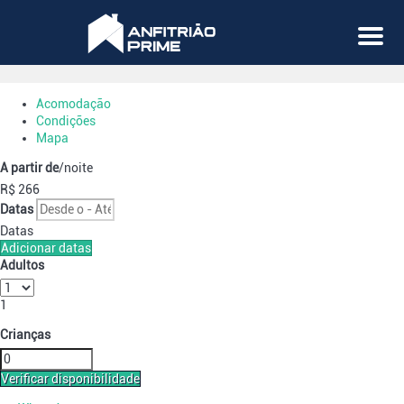
Menu
Acomodação
Condições
Mapa
A partir de
/noite
R$ 266
Datas
Datas
Adicionar datas
Adultos
1
Crianças
Verificar disponibilidade