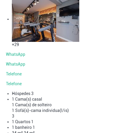
+29
WhatsApp
WhatsApp
Telefone
Telefone
Hóspedes
3
1 Cama(s) casal
1 Cama(s) de solteiro
1 Sofá(s)-cama individua(l/is)
3
1 Quartos
1
1 banheiro
1
34 m²
34 m²