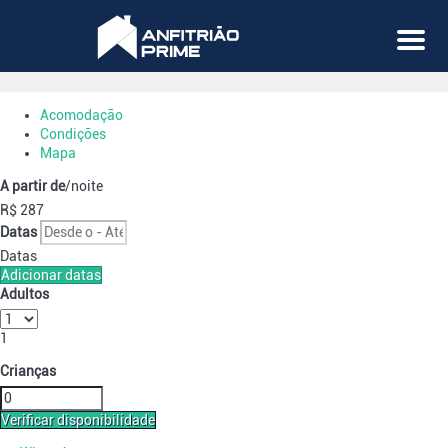
Menu
Acomodação
Condições
Mapa
A partir de
/noite
R$ 287
Datas
Datas
Adicionar datas
Adultos
1
Crianças
Verificar disponibilidade