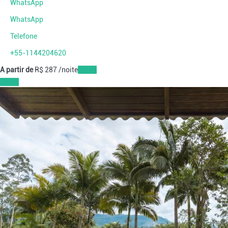
WhatsApp
WhatsApp
Telefone
+55-1144204620
A partir de
R$ 287
/noite
Datas
Datas