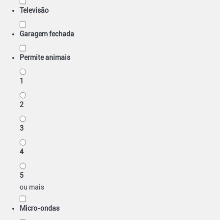
Televisão
Garagem fechada
Permite animais
1
2
3
4
5
ou mais
Micro-ondas