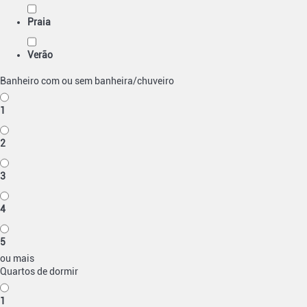
Praia
Verão
Banheiro com ou sem banheira/chuveiro
1
2
3
4
5
ou mais
Quartos de dormir
1