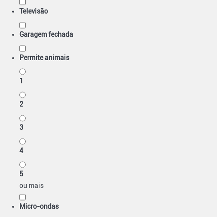
Televisão
Garagem fechada
Permite animais
1
2
3
4
5
ou mais
Micro-ondas