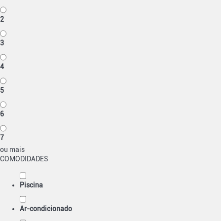
2
3
4
5
6
7
ou mais
COMODIDADES
Piscina
Ar-condicionado