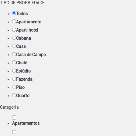
TIPO DE PROPRIEDADE
Todos
Apartamento
Apart-hotel
Cabana
Casa
Casa de Campo
Chalé
Estúdio
Fazenda
Piso
Quarto
Categoria
Apartamentos