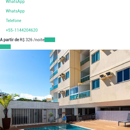
WhatsApp
WhatsApp
Telefone
+55-1144204620
A partir de
R$ 326
/noite
Datas
Datas