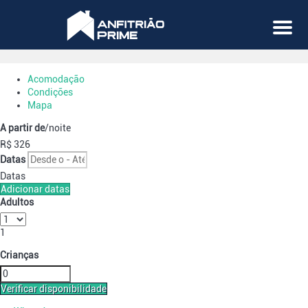
Menu
Acomodação
Condições
Mapa
A partir de
/noite
R$ 326
Datas
Datas
Adicionar datas
Adultos
1
Crianças
Verificar disponibilidade