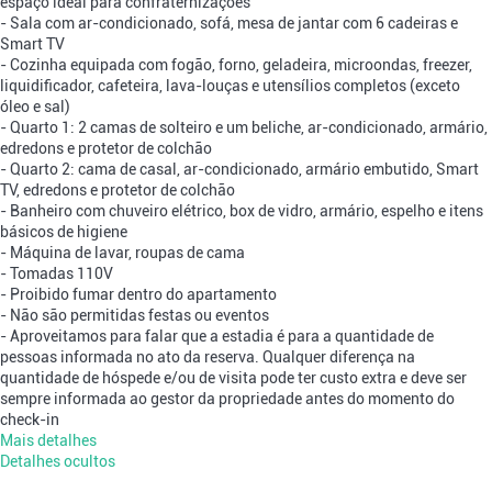
espaço ideal para confraternizações
- Sala com ar-condicionado, sofá, mesa de jantar com 6 cadeiras e
Smart TV
- Cozinha equipada com fogão, forno, geladeira, microondas, freezer,
liquidificador, cafeteira, lava-louças e utensílios completos (exceto
óleo e sal)
- Quarto 1: 2 camas de solteiro e um beliche, ar-condicionado, armário,
edredons e protetor de colchão
- Quarto 2: cama de casal, ar-condicionado, armário embutido, Smart
TV, edredons e protetor de colchão
- Banheiro com chuveiro elétrico, box de vidro, armário, espelho e itens
básicos de higiene
- Máquina de lavar, roupas de cama
- Tomadas 110V
- Proibido fumar dentro do apartamento
- Não são permitidas festas ou eventos
- Aproveitamos para falar que a estadia é para a quantidade de
pessoas informada no ato da reserva. Qualquer diferença na
quantidade de hóspede e/ou de visita pode ter custo extra e deve ser
sempre informada ao gestor da propriedade antes do momento do
check-in
Mais detalhes
Detalhes ocultos