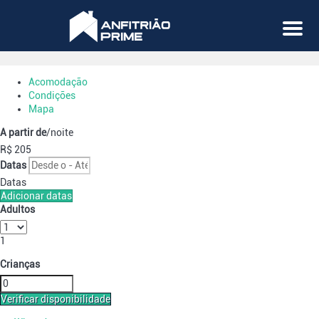
Menu
Acomodação
Condições
Mapa
A partir de
/noite
R$ 205
Datas
Datas
Adicionar datas
Adultos
1
Crianças
Verificar disponibilidade