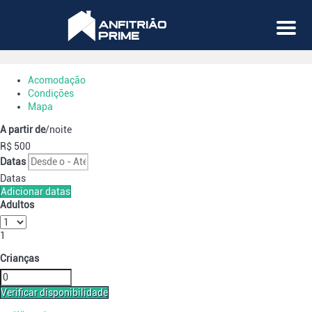
Menu
Acomodação
Condições
Mapa
A partir de
/noite
R$ 500
Datas
Datas
Adicionar datas
Adultos
1
Crianças
Verificar disponibilidade