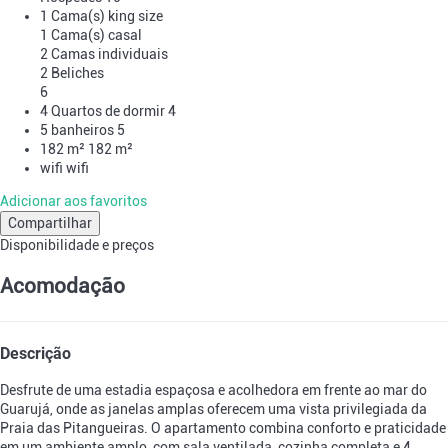
1 Cama(s) king size
1 Cama(s) casal
2 Camas individuais
2 Beliches
6
4 Quartos de dormir
4
5 banheiros
5
182 m²
182 m²
wifi
wifi
Adicionar aos favoritos
Compartilhar
Disponibilidade e preços
Acomodação
Descrição
Desfrute de uma estadia espaçosa e acolhedora em frente ao mar do
Guarujá, onde as janelas amplas oferecem uma vista privilegiada da
Praia das Pitangueiras. O apartamento combina conforto e praticidade
em um ambiente amplo, com sala ventilada, cozinha completa e 4