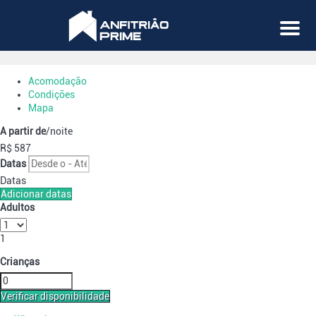
Menu
Acomodação
Condições
Mapa
A partir de
/noite
R$ 587
Datas
Datas
Adicionar datas
Adultos
1
Crianças
Verificar disponibilidade