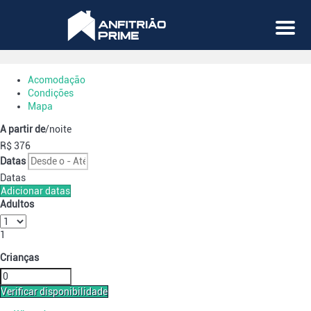
Menu
Acomodação
Condições
Mapa
A partir de
/noite
R$ 376
Datas
Datas
Adicionar datas
Adultos
1
Crianças
Verificar disponibilidade