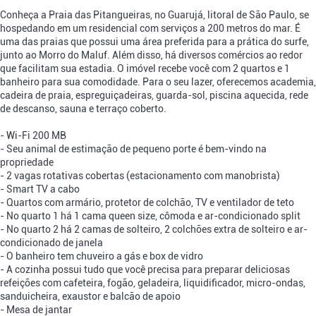
Conheça a Praia das Pitangueiras, no Guarujá, litoral de São Paulo, se
hospedando em um residencial com serviços a 200 metros do mar. É
uma das praias que possui uma área preferida para a prática do surfe,
junto ao Morro do Maluf. Além disso, há diversos comércios ao redor
que facilitam sua estadia. O imóvel recebe você com 2 quartos e 1
banheiro para sua comodidade. Para o seu lazer, oferecemos academia,
cadeira de praia, espreguiçadeiras, guarda-sol, piscina aquecida, rede
de descanso, sauna e terraço coberto.
- Wi-Fi 200 MB
- Seu animal de estimação de pequeno porte é bem-vindo na
propriedade
- 2 vagas rotativas cobertas (estacionamento com manobrista)
- Smart TV a cabo
- Quartos com armário, protetor de colchão, TV e ventilador de teto
- No quarto 1 há 1 cama queen size, cômoda e ar-condicionado split
- No quarto 2 há 2 camas de solteiro, 2 colchões extra de solteiro e ar-
condicionado de janela
- O banheiro tem chuveiro a gás e box de vidro
- A cozinha possui tudo que você precisa para preparar deliciosas
refeições com cafeteira, fogão, geladeira, liquidificador, micro-ondas,
sanduicheira, exaustor e balcão de apoio
- Mesa de jantar