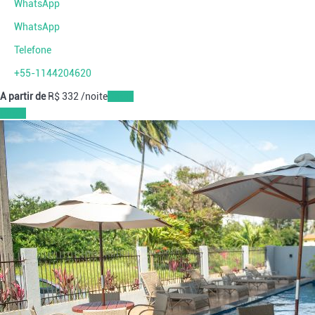
WhatsApp
WhatsApp
Telefone
+55-1144204620
A partir de
R$ 332
/noite
Datas
Datas