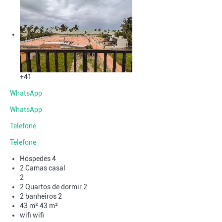
+41
WhatsApp
WhatsApp
Telefone
Telefone
Hóspedes
4
2 Camas casal
2
2 Quartos de dormir
2
2 banheiros
2
43 m²
43 m²
wifi
wifi