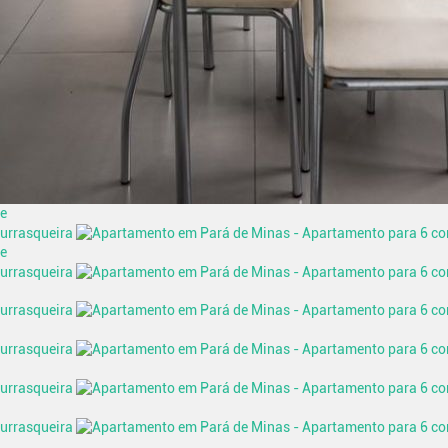
te
te