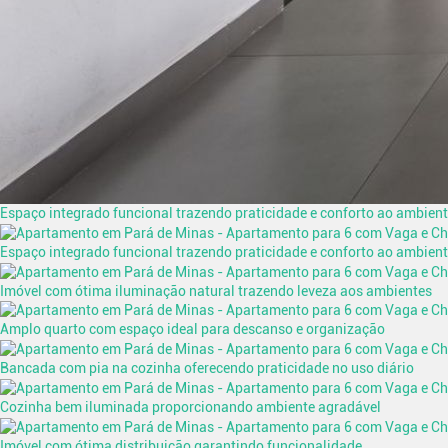
Espaço integrado funcional trazendo praticidade e conforto ao ambien
Espaço integrado funcional trazendo praticidade e conforto ao ambien
Imóvel com ótima iluminação natural trazendo leveza aos ambientes
Amplo quarto com espaço ideal para descanso e organização
Bancada com pia na cozinha oferecendo praticidade no uso diário
Cozinha bem iluminada proporcionando ambiente agradável
Imóvel com ótima distribuição garantindo funcionalidade