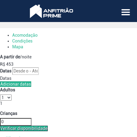
Menu
Acomodação
Condições
Mapa
A partir de
/noite
R$ 453
Datas
Datas
Adicionar datas
Adultos
1
Crianças
Verificar disponibilidade