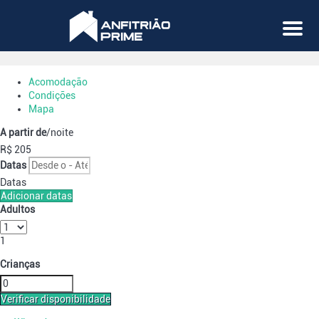
Menu
Acomodação
Condições
Mapa
A partir de
/noite
R$ 205
Datas
Datas
Adicionar datas
Adultos
1
Crianças
Verificar disponibilidade