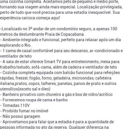
uma cozinha completa. Aceitamos pets de pequeno e médio porte,
tornando sua viagem ainda mais especial. Localização privilegiada,
perto de tudo que você precisa para uma estadia inesquecível. Sua
experiência carioca começa aqui!
-Localizado no 3º andar de um condomínio seguro, a apenas 100
metros da deslumbrante Praia de Copacabana.
- Ambiente integrado e funcional, perfeito para relaxar após um dia
explorando o Rio.
- 1 cama de casal confortável para seu descanso, ar-condicionado e
ventilador de teto
- A sala de estar oferece Smart TV para entretenimento, mesa para
trabalho/estudo, sofá-cama, além de cadeira e ventilador de teto
- Cozinha completa equipada com balcão funcional para refeições
rápidas, freezer, fogão, forno, geladeira, microondas, cafeteira
italiana,pratos, copos, talheres, panelas, panos de prato e outros
utensílios(exceto sal e óleo)
- Banheiro privativo com chuveiro a gás e box de vidro/acrílico
- Fornecemos roupa de cama e banho
- Tomadas 110V
- Proibido fumar no imóvel
- Não possui garagem
- Aproveitamos para falar que a estadia é para a quantidade de
pessoas informada no ato da reserva. Qualquer diferença na