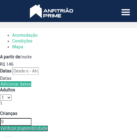
Menu
Acomodação
Condições
Mapa
A partir de
/noite
R$ 146
Datas
Datas
Adicionar datas
Adultos
1
Crianças
Verificar disponibilidade