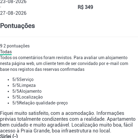
23-08-2026
·
R$ 349
27-08-2026
Pontuações
9
2
pontuações
Todas
Todos os comentários foram revistos. Para avaliar um alojamento
nesta página web, um cliente tem de ser convidado por e-mail com
base nos registos das reservas confirmadas
5
/5
Serviço
5
/5
Limpeza
5
/5
Alojamento
5
/5
Localização
5
/5
Relação qualidade-preço
Fiquei muito satisfeito, com a acomodação. Informações
prévias totalmente condizentes com a realidade. Apartamento
bem cuidado e muito agradável. Localização muito boa, fácil
acesso à Praia Grande, boa infraestrutura no local.
Sirlei (-)