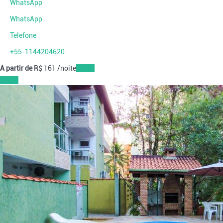
WhatsApp
WhatsApp
Telefone
+55-1144204620
A partir de
R$ 161
/noite
Datas
Datas