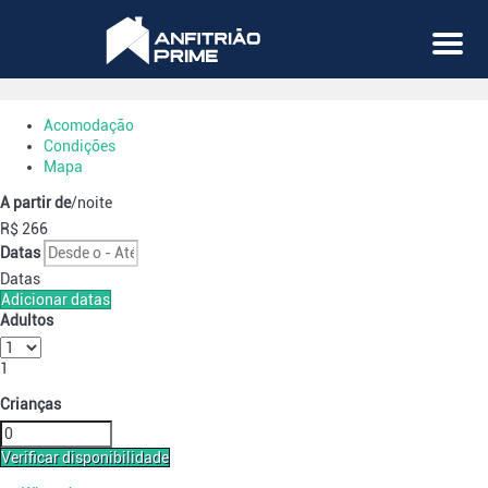
Menu
Acomodação
Condições
Mapa
A partir de
/noite
R$ 266
Datas
Datas
Adicionar datas
Adultos
1
Crianças
Verificar disponibilidade