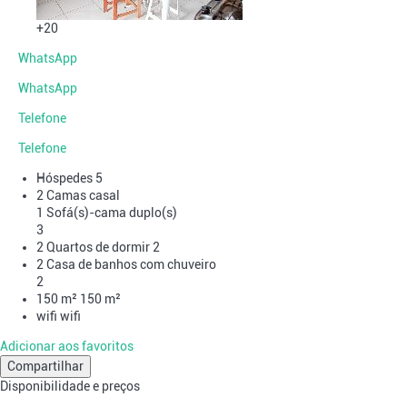
+20
WhatsApp
WhatsApp
Telefone
Telefone
Hóspedes
5
2 Camas casal
1 Sofá(s)-cama duplo(s)
3
2 Quartos de dormir
2
2 Casa de banhos com chuveiro
2
150 m²
150 m²
wifi
wifi
Adicionar aos favoritos
Compartilhar
Disponibilidade e preços