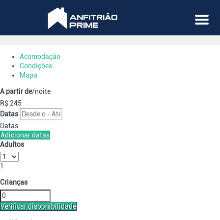
Menu
Acomodação
Condições
Mapa
A partir de
/noite
R$ 245
Datas
Datas
Adicionar datas
Adultos
1
Crianças
Verificar disponibilidade