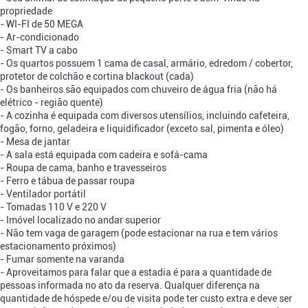
propriedade
- WI-FI de 50 MEGA
- Ar-condicionado
- Smart TV a cabo
- Os quartos possuem 1 cama de casal, armário, edredom / cobertor,
protetor de colchão e cortina blackout (cada)
- Os banheiros são equipados com chuveiro de água fria (não há
elétrico - região quente)
- A cozinha é equipada com diversos utensílios, incluindo cafeteira,
fogão, forno, geladeira e liquidificador (exceto sal, pimenta e óleo)
- Mesa de jantar
- A sala está equipada com cadeira e sofá-cama
- Roupa de cama, banho e travesseiros
- Ferro e tábua de passar roupa
- Ventilador portátil
- Tomadas 110 V e 220 V
- Imóvel localizado no andar superior
- Não tem vaga de garagem (pode estacionar na rua e tem vários
estacionamento próximos)
- Fumar somente na varanda
- Aproveitamos para falar que a estadia é para a quantidade de
pessoas informada no ato da reserva. Qualquer diferença na
quantidade de hóspede e/ou de visita pode ter custo extra e deve ser