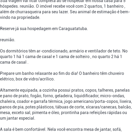
Sua viagem vai ficar completa ao se hospedar em nossa casa para 5
hóspedes. reunião. O imóvel recebe você com 2 quartos, 1 banheiro ,
além de churrasqueira para seu lazer. Seu animal de estimação é bem-
vindo na propriedade.
Reserve já sua hospedagem em Caraguatatuba.
reunião.
Os dormitórios têm ar-condicionado, armário e ventilador de teto. No
quarto 1 há 1 cama de casal e 1 cama de solteiro , no quarto 2 há 1
cama de casal .
Prepare um banho relaxante ao fim do dia! O banheiro têm chuveiro
elétrico, box de vidro/acrílico.
Altamente equipada, a cozinha possui pratos, copos, talheres, panelas
e pano de prato, fogão, forno, geladeira, liquidificador, micro-ondas,
chaleira, coador e garrafa térmica, jogo americano/porta-copos, lixeira,
panos de pia, potes plásticos, tábuas de corte, xícaras/canecas, balcão,
mesa, exceto sal, pimenta e óleo, prontinha para refeições rápidas ou
um jantar especial.
A sala é bem confortável. Nela você encontra mesa de jantar, sofá,