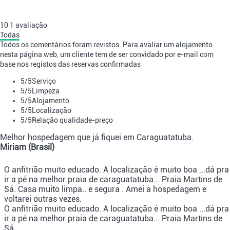
10
1
avaliação
Todas
Todos os comentários foram revistos. Para avaliar um alojamento
nesta página web, um cliente tem de ser convidado por e-mail com
base nos registos das reservas confirmadas
5
/5
Serviço
5
/5
Limpeza
5
/5
Alojamento
5
/5
Localização
5
/5
Relação qualidade-preço
Melhor hospedagem que já fiquei em Caraguatatuba.
Miriam (Brasil)
O anfitrião muito educado. A localização é muito boa ...dá pra
ir a pé na melhor praia de caraguatatuba... Praia Martins de
Sá. Casa muito limpa.. e segura . Amei a hospedagem e
voltarei outras vezes.
O anfitrião muito educado. A localização é muito boa ...dá pra
ir a pé na melhor praia de caraguatatuba... Praia Martins de
Sá.