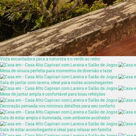
Vista encantadora para a natureza e o verde ao redor
Mesa de sinuca perfeita para momentos de diversão e lazer
Sala de jantar com lareira, ideal para noites aconchegantes
Mesa de jantar ampla e confortável para boas refeições
Decoração pensada nos mínimos detalhes para seu conforto
Sala de estar ampla e iluminada, com ambiente acolhedor
Sala de estar aconchegante e ideal para relaxar em família