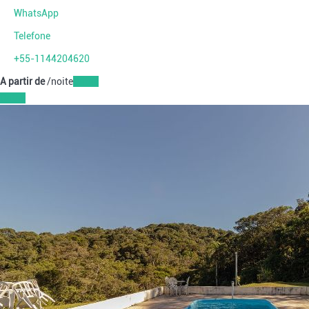
WhatsApp
Telefone
+55-1144204620
A partir de
/noite
Datas
Datas