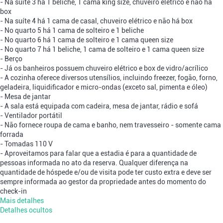
- Na suíte 3 há 1 beliche, 1 cama king size, chuveiro elétrico e não há
box
- Na suíte 4 há 1 cama de casal, chuveiro elétrico e não há box
- No quarto 5 há 1 cama de solteiro e 1 beliche
- No quarto 6 há 1 cama de solteiro e 1 cama queen size
- No quarto 7 há 1 beliche, 1 cama de solteiro e 1 cama queen size
- Berço
- Já os banheiros possuem chuveiro elétrico e box de vidro/acrílico
- A cozinha oferece diversos utensílios, incluindo freezer, fogão, forno,
geladeira, liquidificador e micro-ondas (exceto sal, pimenta e óleo)
- Mesa de jantar
- A sala está equipada com cadeira, mesa de jantar, rádio e sofá
- Ventilador portátil
- Não fornece roupa de cama e banho, nem travesseiro - somente cama
forrada
- Tomadas 110 V
- Aproveitamos para falar que a estadia é para a quantidade de
pessoas informada no ato da reserva. Qualquer diferença na
quantidade de hóspede e/ou de visita pode ter custo extra e deve ser
sempre informada ao gestor da propriedade antes do momento do
check-in
Mais detalhes
Detalhes ocultos