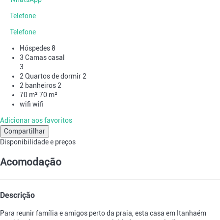
Telefone
Telefone
Hóspedes
8
3 Camas casal
3
2 Quartos de dormir
2
2 banheiros
2
70 m²
70 m²
wifi
wifi
Adicionar aos favoritos
Compartilhar
Disponibilidade e preços
Acomodação
Descrição
Para reunir família e amigos perto da praia, esta casa em Itanhaém