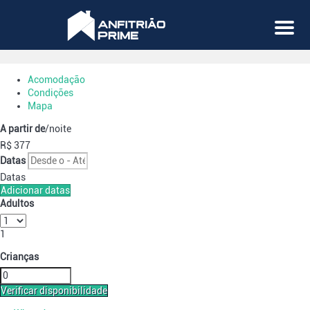
Menu
Acomodação
Condições
Mapa
A partir de
/noite
R$ 377
Datas
Datas
Adicionar datas
Adultos
1
Crianças
Verificar disponibilidade