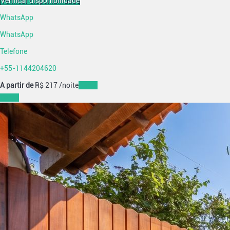
Verificar disponibilidade
WhatsApp
WhatsApp
Telefone
+55-1144204620
A partir de
R$ 217
/noite
Datas
Datas