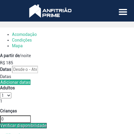
Menu
Acomodação
Condições
Mapa
A partir de
/noite
R$ 185
Datas
Datas
Adicionar datas
Adultos
1
Crianças
Verificar disponibilidade