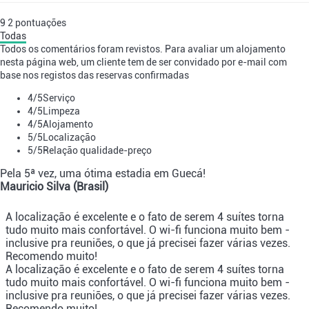
9
2
pontuações
Todas
Todos os comentários foram revistos. Para avaliar um alojamento
nesta página web, um cliente tem de ser convidado por e-mail com
base nos registos das reservas confirmadas
4
/5
Serviço
4
/5
Limpeza
4
/5
Alojamento
5
/5
Localização
5
/5
Relação qualidade-preço
Pela 5ª vez, uma ótima estadia em Guecá!
Mauricio Silva (Brasil)
A localização é excelente e o fato de serem 4 suítes torna
tudo muito mais confortável. O wi-fi funciona muito bem -
inclusive pra reuniões, o que já precisei fazer várias vezes.
Recomendo muito!
A localização é excelente e o fato de serem 4 suítes torna
tudo muito mais confortável. O wi-fi funciona muito bem -
inclusive pra reuniões, o que já precisei fazer várias vezes.
Recomendo muito!