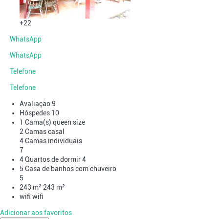
+22
WhatsApp
WhatsApp
Telefone
Telefone
Avaliação
9
Hóspedes
10
1 Cama(s) queen size
2 Camas casal
4 Camas individuais
7
4 Quartos de dormir
4
5 Casa de banhos com chuveiro
5
243 m²
243 m²
wifi
wifi
Adicionar aos favoritos