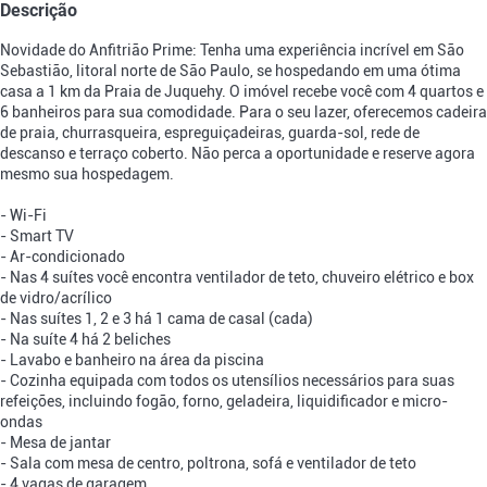
Descrição
Novidade do Anfitrião Prime: Tenha uma experiência incrível em São
Sebastião, litoral norte de São Paulo, se hospedando em uma ótima
casa a 1 km da Praia de Juquehy. O imóvel recebe você com 4 quartos e
6 banheiros para sua comodidade. Para o seu lazer, oferecemos cadeira
de praia, churrasqueira, espreguiçadeiras, guarda-sol, rede de
descanso e terraço coberto. Não perca a oportunidade e reserve agora
mesmo sua hospedagem.
- Wi-Fi
- Smart TV
- Ar-condicionado
- Nas 4 suítes você encontra ventilador de teto, chuveiro elétrico e box
de vidro/acrílico
- Nas suítes 1, 2 e 3 há 1 cama de casal (cada)
- Na suíte 4 há 2 beliches
- Lavabo e banheiro na área da piscina
- Cozinha equipada com todos os utensílios necessários para suas
refeições, incluindo fogão, forno, geladeira, liquidificador e micro-
ondas
- Mesa de jantar
- Sala com mesa de centro, poltrona, sofá e ventilador de teto
- 4 vagas de garagem