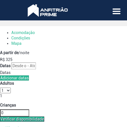
Menu
Acomodação
Condições
Mapa
A partir de
/noite
R$ 325
Datas
Datas
Adicionar datas
Adultos
1
Crianças
Verificar disponibilidade