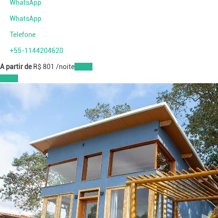
WhatsApp
WhatsApp
Telefone
+55-1144204620
A partir de
R$ 801
/noite
Datas
Datas