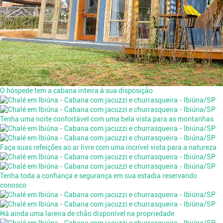
O hóspede tem a cabana inteira à sua disposição
Tenha uma noite confortável com uma bela vista para as montanhas
Faça suas refeições ao ar livre com uma incrível vista para a natureza
Tenha toda a confiança e segurança em sua estadia reservando
conosco
Há ainda uma lareira de chão disponível na propriedade