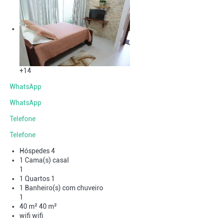
+14
WhatsApp
WhatsApp
Telefone
Telefone
Hóspedes
4
1 Cama(s) casal
1
1 Quartos
1
1 Banheiro(s) com chuveiro
1
40 m²
40 m²
wifi
wifi