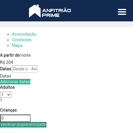
Menu
Acomodação
Condições
Mapa
A partir de
/noite
R$ 204
Datas
Datas
Adicionar datas
Adultos
1
Crianças
Verificar disponibilidade