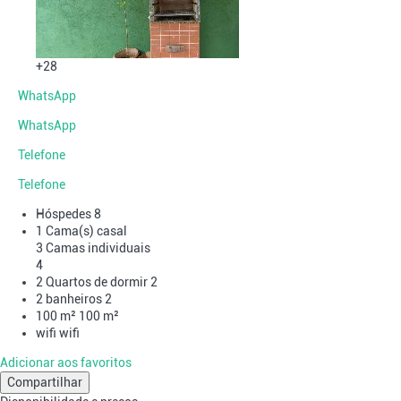
+28
WhatsApp
WhatsApp
Telefone
Telefone
Hóspedes
8
1 Cama(s) casal
3 Camas individuais
4
2 Quartos de dormir
2
2 banheiros
2
100 m²
100 m²
wifi
wifi
Adicionar aos favoritos
Compartilhar