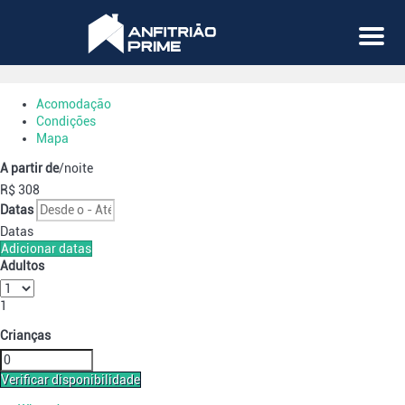
Menu
Acomodação
Condições
Mapa
A partir de
/noite
R$ 308
Datas
Datas
Adicionar datas
Adultos
1
Crianças
Verificar disponibilidade