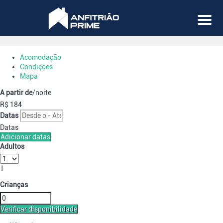
Menu
Acomodação
Condições
Mapa
A partir de
/noite
R$ 184
Datas
Datas
Adicionar datas
Adultos
1
Crianças
Verificar disponibilidade